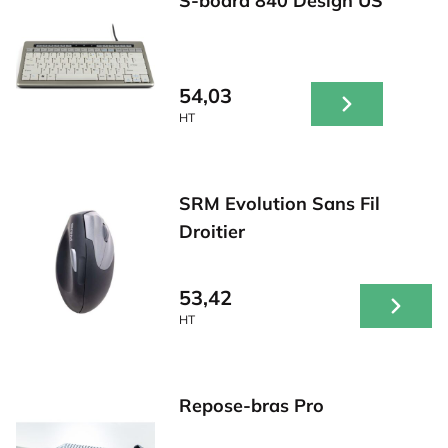
S-board 840 Design US
54,03
HT
SRM Evolution Sans Fil
Droitier
53,42
HT
Repose-bras Pro