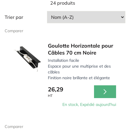
24 produits
câbles, Ergo2Work propose également la possibilité
d'équiper les postes de travail de systèmes de gestion
Trier par
des câbles dans le cadre de projets spécifiques. Les
systèmes d'Ergo2Work permettent de maintenir un lieu
Comparer
de travail maîtrisé et sûr. Appelez-nous pour obtenir
des conseils personnalisés.
Goulotte Horizontale pour
Câbles 70 cm Noire
Installation facile
Espace pour une multiprise et des
câbles
Finition noire brillante et élégante
26,29
HT
En stock, Expédié aujourd'hui
Comparer