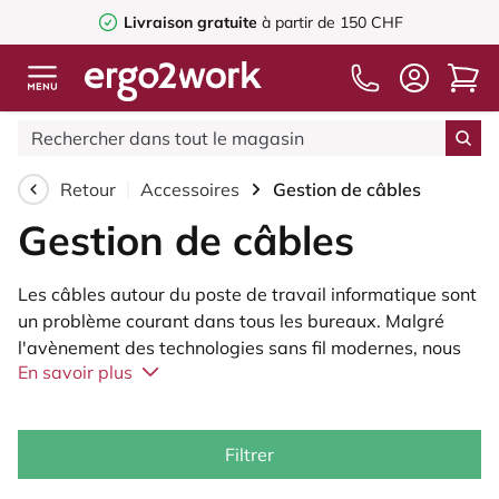
Livraison gratuite
à partir de 150 CHF
Retour
Accessoires
Gestion de câbles
Gestion de câbles
Les câbles autour du poste de travail informatique sont
un problème courant dans tous les bureaux. Malgré
l'avènement des technologies sans fil modernes, nous
En savoir plus
sommes toujours confrontés à une multitude de câbles
dans les espaces de travail modernes. De plus en plus
souvent, ces câbles forment un enchevêtrement
inextricable et créent ainsi une situation dangereuse.
Filtrer
En plus d'une large gamme de produits de gestion des