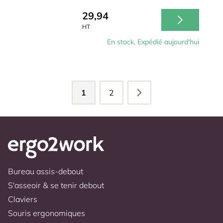
29,94
HT
En stock, Expédié aujourd'hui
1
2
Bureau assis-debout
S'asseoir & se tenir debout
Claviers
Souris ergonomiques