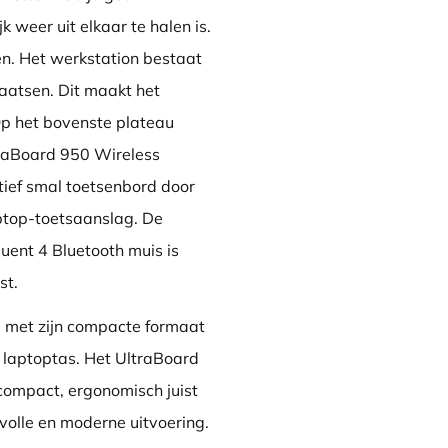
k weer uit elkaar te halen is.
en. Het werkstation bestaat
laatsen. Dit maakt het
Op het bovenste plateau
ltraBoard 950 Wireless
tief smal toetsenbord door
aptop-toetsaanslag. De
ent 4 Bluetooth muis is
st.
d met zijn compacte formaat
e laptoptas. Het UltraBoard
compact, ergonomisch juist
volle en moderne uitvoering.