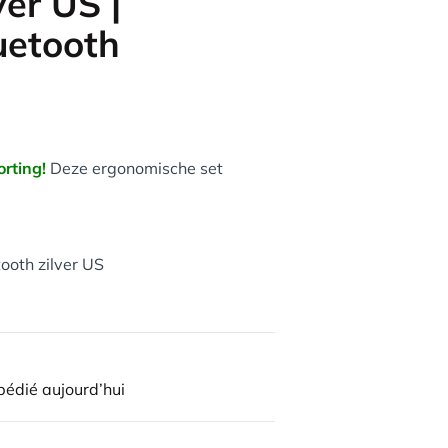
ver US |
uetooth
rting!
Deze ergonomische set
ooth zilver US
édié aujourd’hui