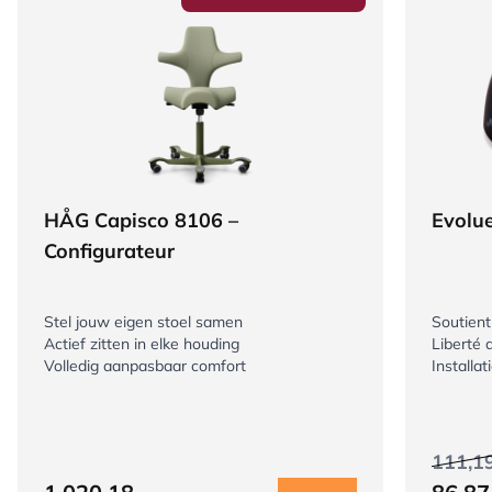
HÅG Capisco 8106 –
Evolue
Configurateur
Stel jouw eigen stoel samen
Soutient
Actief zitten in elke houding
Liberté
Volledig aanpasbaar comfort
Installa
111,1