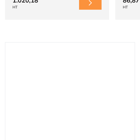
1.020,18
86,87
HT
HT