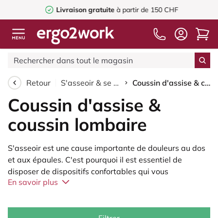
Livraison gratuite
à partir de 150 CHF
Retour
S'asseoir & se tenir debout
Coussin d'assise & coussin lombaire
Coussin d'assise &
coussin lombaire
S'asseoir est une cause importante de douleurs au dos
et aux épaules. C'est pourquoi il est essentiel de
disposer de dispositifs confortables qui vous
En savoir plus
permettent de vous asseoir de manière adéquate. En
plus des tabourets de selle et des chaises de bureau
ergonomiques, nous proposons également des coussins