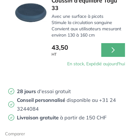
Coussin d'équilibre Togu
de renforcer les muscles du dos, des fesses et du
33
plancher pelvien, ainsi que d'améliorer la posture. Les
coussins d'équilibre Togu sont même disponibles en
Avec une surface à picots
Stimule la circulation sanguine
petite taille pour les enfants, qui peuvent également
Convient aux utilisateurs mesurant
être encouragés à faire des exercices sur le coussin
environ 130 à 160 cm
pour plus de mouvement.
43,50
Un coussin de coin d'assise est une solution simple mais
HT
pratique qui donne de bons résultats. Le coussin
En stock, Expédié aujourd'hui
soutient le corps dans une position assise naturelle et
ergonomiquement correcte. De cette manière,
l'ensemble du corps adopte une meilleure posture et les
muscles sont renforcés.
28 jours
d'essai gratuit
Conseil personnalisé
disponible au +31 24
3244084
Livraison gratuite
à partir de 150 CHF
Comparer