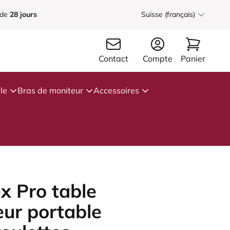
 de
28 jours
Suisse (français)
Contact
Compte
Panier
le
Bras de moniteur
Accessoires
x Pro table
eur portable