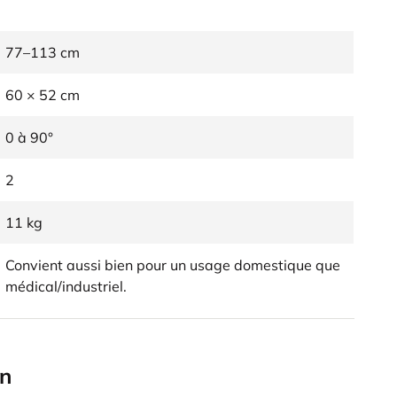
77–113 cm
60 × 52 cm
0 à 90°
2
11 kg
Convient aussi bien pour un usage domestique que
médical/industriel.
en