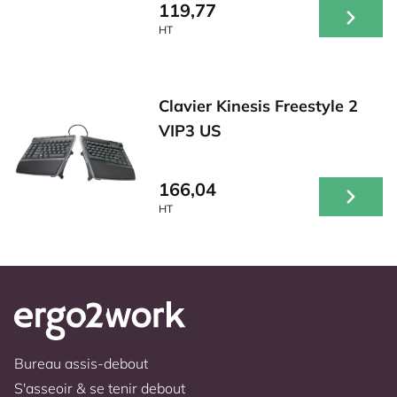
119,77
HT
Clavier Kinesis Freestyle 2
VIP3 US
166,04
HT
Bureau assis-debout
S'asseoir & se tenir debout