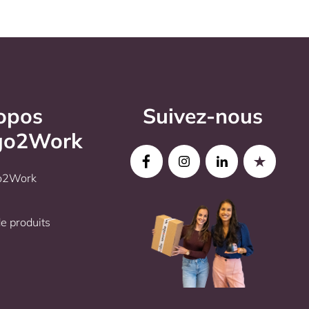
opos
Suivez-nous
go2Work
go2Work
 produits