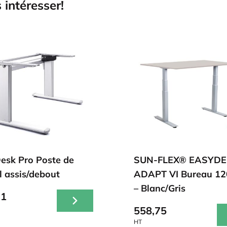
 intéresser!
esk Pro Poste de
SUN-FLEX® EASYDE
l assis/debout
ADAPT VI Bureau 1
– Blanc/Gris
31
558,75
HT