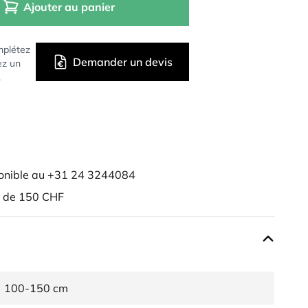
Ajouter au panier
mplétez
Demander un devis
ez un
.
onible au +31 24 3244084
r de 150 CHF
100-150 cm