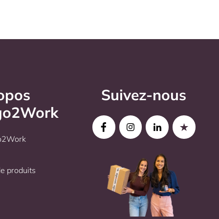
opos
Suivez-nous
go2Work
go2Work
 produits