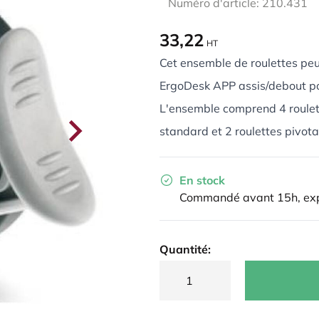
Numéro d'article: 210.431
33,22
HT
Cet ensemble de roulettes peut
ErgoDesk APP assis/debout po
L'ensemble comprend 4 roulett
standard et 2 roulettes pivota
En stock
Commandé avant 15h, exp
Quantité: