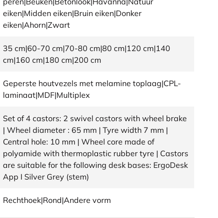
peren|Beuken|Betonlook|Havanna|Natuur
eiken|Midden eiken|Bruin eiken|Donker
eiken|Ahorn|Zwart
35 cm|60-70 cm|70-80 cm|80 cm|120 cm|140
cm|160 cm|180 cm|200 cm
Geperste houtvezels met melamine toplaag|CPL-
laminaat|MDF|Multiplex
Set of 4 castors: 2 swivel castors with wheel brake
| Wheel diameter : 65 mm | Tyre width 7 mm |
Central hole: 10 mm | Wheel core made of
polyamide with thermoplastic rubber tyre | Castors
are suitable for the following desk bases: ErgoDesk
App I Silver Grey (stem)
Rechthoek|Rond|Andere vorm