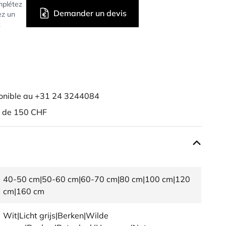
mplétez
Demander un devis
ez un
.
onible au +31 24 3244084
r de 150 CHF
40-50 cm|50-60 cm|60-70 cm|80 cm|100 cm|120
cm|160 cm
Wit|Licht grijs|Berken|Wilde