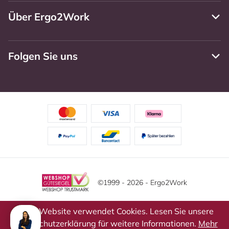
Über Ergo2Work
Folgen Sie uns
©1999 - 2026 - Ergo2Work
Haftungsausschluss
Datenschutzrichtlinie
Diese Website verwendet Cookies. Lesen Sie unsere
Datenschutzerklärung für weitere Informationen.
Mehr
Allgemeine Geschäftsbedingungen
Cookie-Einstellungen