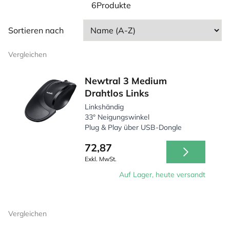
Dies sind Mäuse mit einer etwas größeren Größe und
6Produkte
einem guten Griff, so dass sie gut in der Hand liegen
und weniger empfindlich gegenüber vibrierenden
Sortieren nach
Händen sind. Diese Mäuse stellen sicher, dass bei der
Arbeit mit Ihrem Computer keine Hindernisse mehr
Vergleichen
auftreten.
Newtral 3 Medium
Drahtlos Links
Linkshändig
33° Neigungswinkel
Plug & Play über USB-Dongle
72,87
Exkl. MwSt.
Auf Lager, heute versandt
Vergleichen