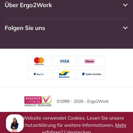
Über Ergo2Work
Folgen Sie uns
©1999 - 2026 - Ergo2Work
Haftungsausschluss
Datenschutzrichtlinie
Diese Website verwendet Cookies. Lesen Sie unsere
Datenschutzerklärung für weitere Informationen.
Mehr
Allgemeine Geschäftsbedingungen
Cookie-Einstellungen
erfahren?
|
Verstecken