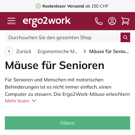
Kostenloser Versand
ab 150 CHF
Zurück
Ergonomische Maus
Mäuse für Senioren
Mäuse für Senioren
Für Senioren und Menschen mit motorischen
Behinderungen ist es nicht immer einfach, einen
Computer zu steuern. Die Ergo2Work-Mäuse erleichtern
Mehr lesen
die Arbeit mit einem Computer.
Ergo2work bietet verschiedene ergonomische Mäuse
an, die auch für Senioren sehr gut geeignet sind, wie die
Filtern
, die Hippus HandshoeMouse und die Newtral Maus .