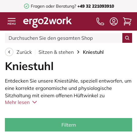
Fragen oder Beratung?
+49 32 221093910
Zurück
Sitzen & stehen
Kniestuhl
Kniestuhl
Entdecken Sie unsere Kniestühle, speziell entworfen, um
eine korrekte ergonomische und physiologische
Sitzhaltung mit einem offenen Hüftwinkel zu
Mehr lesen
ermöglichen. Mit einem Winkel von 135° fördern unsere
Kniehocker die natürliche Hohlkrümmung im unteren
Rücken, was von vielen Physiotherapeuten zur
Prävention von Rückenschmerzen empfohlen wird.
Filtern
Entgegen der Namensgebung ruhen die Stützen