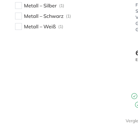
F
Metall – Silber
(1)
S
Metall – Schwarz
(1)
V
G
Metall – Weiß
(1)
G
E
Vergl