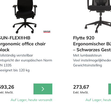
SUN-FLEX®HB
Flytte 920
ergonomic office chair
Ergonomischer Bü
black
– Schwarzes Gest
ollständig verstellbar
Met lumbaalsteun
ntspricht der europäischen Norm
Veel instelmogelijkhede
N 1335
Gewichtsinstelling
eeignet bis 120 kg
593,26
273,67
xkl. MwSt.
Exkl. MwSt.
Auf Lager, heute versandt
Auf Lager, heut