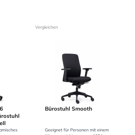
Vergleichen
ützung zu bieten.
eren. Es ist
n. Ergonomische
tzer den Stuhl an
6
Bürostuhl Smooth
rostuhl
ell
namisches
Geeignet für Personen mit einem