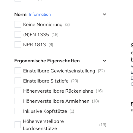
Norm
Information
Keine Normierung
(3)
(N)EN 1335
(18)
NPR 1813
(8)
Ergonomische Eigenschaften
V
Einstellbare Gewichtseinstellung
(22)
E
E
Einstellbare Sitztiefe
(20)
G
Höhenverstellbare Rückenlehne
(16)
Höhenverstellbare Armlehnen
(18)
Inklusive Kopfstütze
(1)
E
Höhenverstellbare
(13)
Lordosenstütze