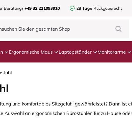
er Beratung?
+49 32 221093910
28 Tage
Rückgaberecht
en
Ergonomische Maus
Laptopständer
Monitorarme
stuhl
hl
ltung und komfortables Sitzgefühl gewährleistet? Dann ist 
ße Auswahl an ergonomischen Bürostühlen für zu Hause oder
hen Bürostühlen besprechen und einige Tipps geben, worauf 