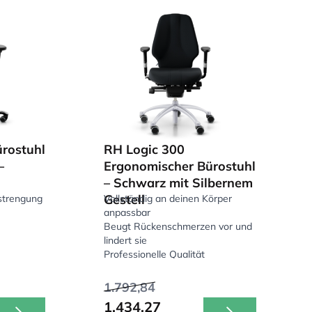
rostuhl
RH Logic 300
–
Ergonomischer Bürostuhl
– Schwarz mit Silbernem
Gestell
strengung
Vollständig an deinen Körper
anpassbar
Beugt Rückenschmerzen vor und
lindert sie
Professionelle Qualität
1.792,84
1.434,27