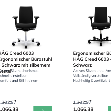
HÅG Creed 6003
Ergonomischer Bü
Ergonomischer Bürostuhl
HÅG Creed 6003 
– Schwarz mit silbernem
Schwarz
Gestell
ktives Sitzmechanismus
Aktives Sitzen ohne An
chnell einstellbar
Vollständig verstellbar
omfort und Stil in einem
Nachhaltig & zertifiziert
1.332,97
1.332,97
1.066,38
1.066,38