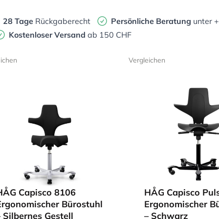
28 Tage
Rückgaberecht
Persönliche Beratung
unter 
Kostenloser Versand
ab 150 CHF
eichen
Vergleichen
HÅG Capisco 8106
HÅG Capisco Pul
Ergonomischer Bürostuhl
Ergonomischer Bü
– Silbernes Gestell
– Schwarz