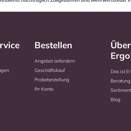
aketdienst nachträglich Zollgebühren und Mehrwertsteuer 
rvice
Bestellen
Über
Erg
Angebot anfordern
ragen
Geschäftskauf
Das ist 
Probebestellung
Beratung
Ihr Konto
Sortimen
Blog