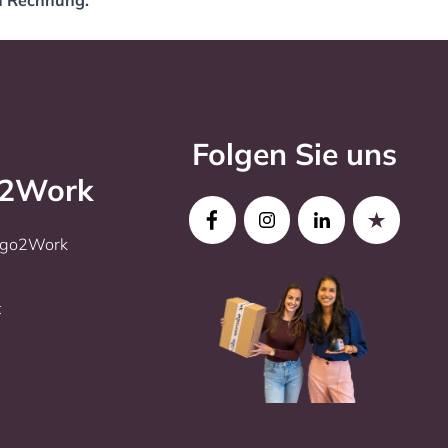
in Rechnung.
Folgen Sie uns
o2Work
Ergo2Work
t