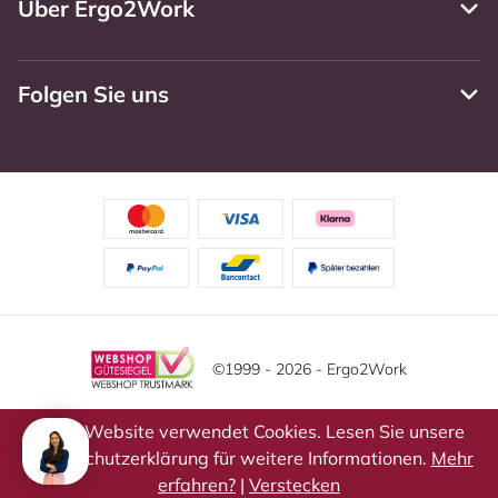
Über Ergo2Work
Folgen Sie uns
©1999 - 2026 - Ergo2Work
Haftungsausschluss
Datenschutzrichtlinie
Diese Website verwendet Cookies. Lesen Sie unsere
Datenschutzerklärung für weitere Informationen.
Mehr
Allgemeine Geschäftsbedingungen
Cookie-Einstellungen
erfahren?
|
Verstecken