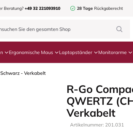
er Beratung?
+49 32 221093910
28 Tage
Rückgaberecht
en
Ergonomische Maus
Laptopständer
Monitorarme
Schwarz - Verkabelt
R-Go Compac
QWERTZ (CH)
Verkabelt
Artikelnummer: 201.031