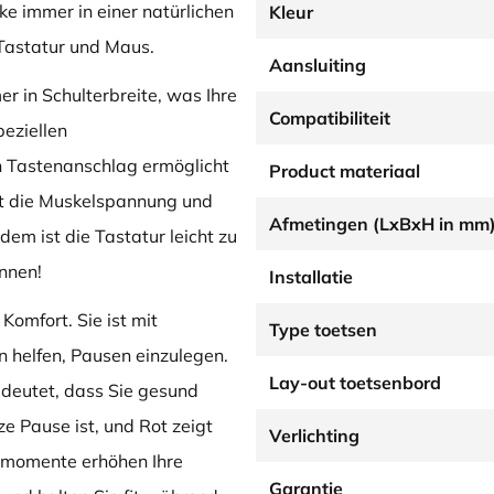
e immer in einer natürlichen
Kleur
 Tastatur und Maus.
Aansluiting
 in Schulterbreite, was Ihre
Compatibiliteit
peziellen
n Tastenanschlag ermöglicht
Product materiaal
rt die Muskelspannung und
Afmetingen (LxBxH in mm
em ist die Tastatur leicht zu
önnen!
Installatie
omfort. Sie ist mit
Type toetsen
n helfen, Pausen einzulegen.
Lay-out toetsenbord
deutet, dass Sie gesund
rze Pause ist, und Rot zeigt
Verlichting
enmomente erhöhen Ihre
Garantie