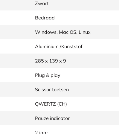
Zwart
Bedraad
Windows, Mac OS, Linux
Aluminium /Kunststof
)
285 x 139 x 9
Plug & play
Scissor toetsen
QWERTZ (CH)
Pauze indicator
2 jaar