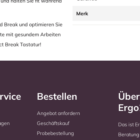
und halten Sie fit während
Merk
 Break und optimieren Sie
eute mit gesundem Arbeiten
t Break Tastatur!
rvice
Bestellen
Über
Erg
Angebot anfordern
ragen
Geschäftskauf
Das ist 
Probebestellung
Beratung