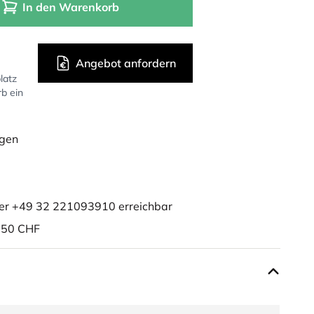
In den Warenkorb
Angebot anfordern
latz
rb ein
ügen
er +49 32 221093910 erreichbar
150 CHF