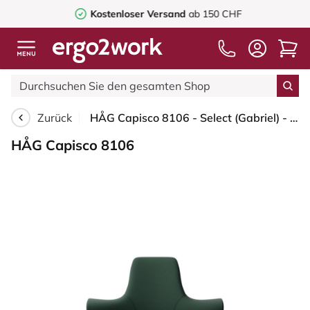
Kostenloser Versand
ab 150 CHF
Zurück
HÅG Capisco 8106 - Select (Gabriel) - Wolle / Polyamid - SC68209 - Dark green - Weiß - 200 mm (Sitzhöhe 46-64cm) - Weiche Rollen für harte Böden
HÅG Capisco 8106