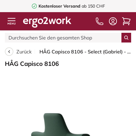
Kostenloser Versand
ab 150 CHF
Zurück
HÅG Capisco 8106 - Select (Gabriel) - Wolle / Polyamid - SC68209 - Dark green - Blush Rose - 200 mm (Sitzhöhe 46-64cm) - Bodengleiter
HÅG Capisco 8106