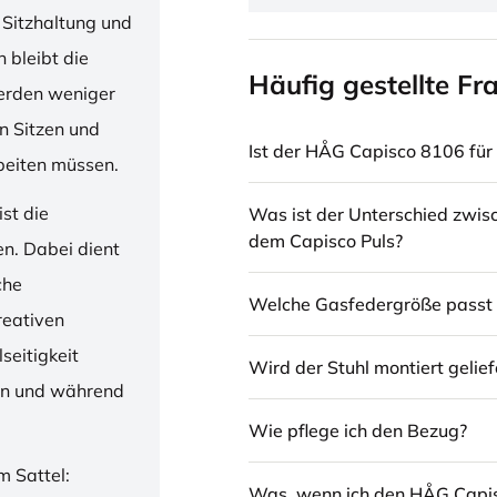
 Sitzhaltung und
 bleibt die
Häufig gestellte Fr
erden weniger
en Sitzen und
Ist der HÅG Capisco 8106 für 
beiten müssen.
st die
Was ist der Unterschied zwi
dem Capisco Puls?
en. Dabei dient
che
Welche Gasfedergröße passt 
reativen
seitigkeit
Wird der Stuhl montiert gelief
ren und während
Wie pflege ich den Bezug?
m Sattel:
Was, wenn ich den HÅG Capi