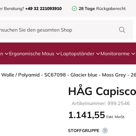
er Beratung?
+49 32 221093910
28 Tage
Rückgaberecht
en
Ergonomische Maus
Laptopständer
Monitorarme
HÅG Capisco
Artikelnummer: 999.2546
1.141,55
Exkl. MwSt.
STOFFGRUPPE
?