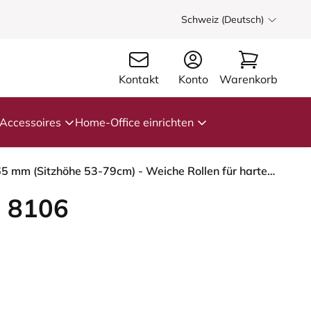
Schweiz (Deutsch)
Kontakt
Konto
Warenkorb
Accessoires
Home-Office einrichten
HÅG Capisco 8106 - Select (Gabriel) - Wolle / Polyamid - SC67098 - Glacier blue - Moss Grey - 265 mm (Sitzhöhe 53-79cm) - Weiche Rollen für harte Böden
 8106