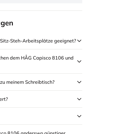
agen
Sitz-Steh-Arbeitsplätze geeignet?
schen dem HÅG Capisco 8106 und
zu meinem Schreibtisch?
ert?
sco 8106 anderswo günstiger