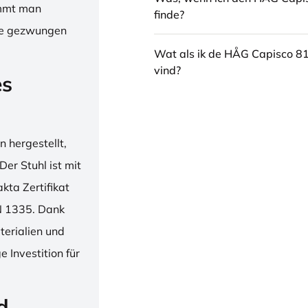
immt man
finde?
hne gezwungen
Wat als ik de HÅG Capisco 8
vind?
es
 hergestellt,
er Stuhl ist mit
ta Zertifikat
N 1335. Dank
erialien und
 Investition für
d