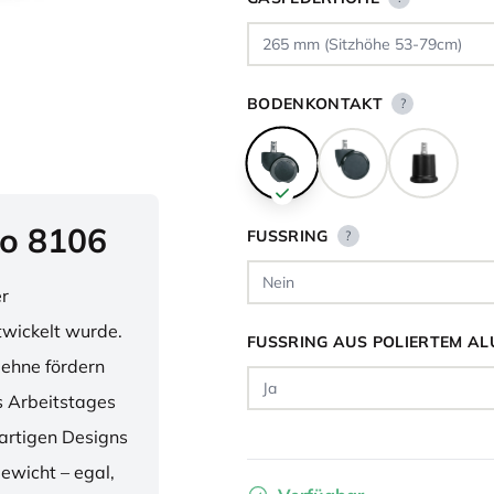
BODENKONTAKT
?
o 8106
FUSSRING
?
er
twickelt wurde.
FUSSRING AUS POLIERTEM AL
lehne fördern
 Arbeitstages
artigen Designs
ewicht – egal,