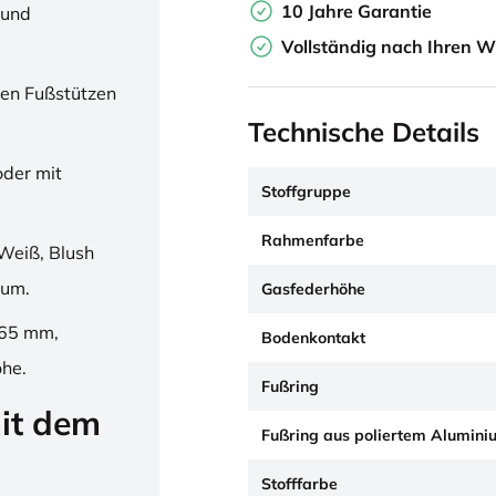
10 Jahre Garantie
 und
Vollständig nach Ihren W
en Fußstützen
Technische Details
oder mit
Stoffgruppe
Rahmenfarbe
Weiß, Blush
ium.
Gasfederhöhe
265 mm,
Bodenkontakt
öhe.
Fußring
it dem
Fußring aus poliertem Alumini
Stofffarbe