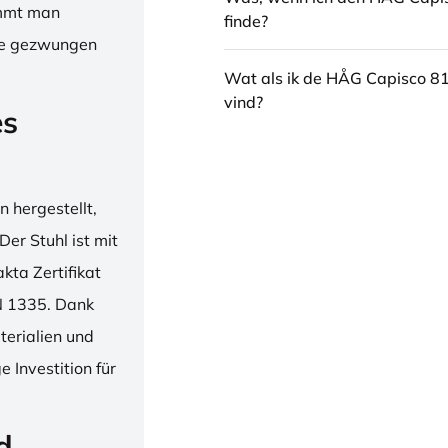
immt man
finde?
hne gezwungen
Wat als ik de HÅG Capisco 8
vind?
es
 hergestellt,
er Stuhl ist mit
ta Zertifikat
N 1335. Dank
erialien und
 Investition für
d