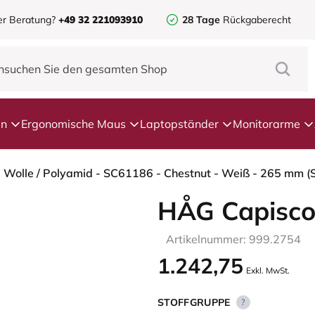
er Beratung?
+49 32 221093910
28 Tage
Rückgaberecht
en
Ergonomische Maus
Laptopständer
Monitorarme
- Wolle / Polyamid - SC61186 - Chestnut - Weiß - 265 mm (
HÅG Capisco
Artikelnummer: 999.2754
1.242,75
Exkl. MwSt.
STOFFGRUPPE
?