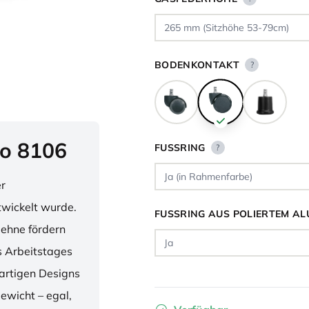
BODENKONTAKT
?
o 8106
FUSSRING
?
er
twickelt wurde.
FUSSRING AUS POLIERTEM AL
lehne fördern
 Arbeitstages
artigen Designs
ewicht – egal,