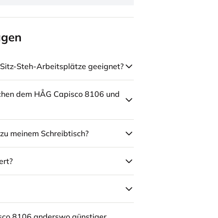
agen
Sitz-Steh-Arbeitsplätze geeignet?
schen dem HÅG Capisco 8106 und
zu meinem Schreibtisch?
ert?
sco 8106 anderswo günstiger