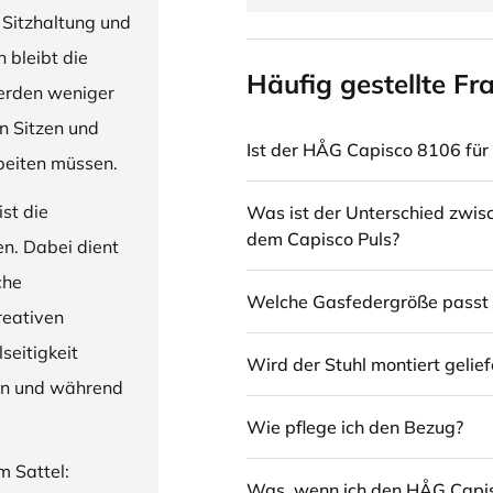
 Sitzhaltung und
 bleibt die
Häufig gestellte Fr
erden weniger
en Sitzen und
Ist der HÅG Capisco 8106 für 
beiten müssen.
st die
Was ist der Unterschied zwi
dem Capisco Puls?
en. Dabei dient
che
Welche Gasfedergröße passt 
reativen
seitigkeit
Wird der Stuhl montiert gelief
ren und während
Wie pflege ich den Bezug?
m Sattel:
Was, wenn ich den HÅG Capi