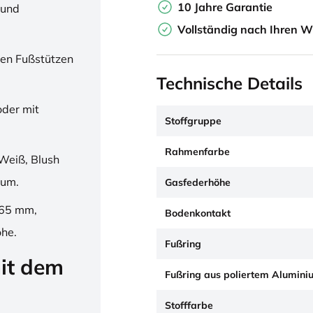
10 Jahre Garantie
 und
Vollständig nach Ihren W
en Fußstützen
Technische Details
oder mit
Stoffgruppe
Rahmenfarbe
Weiß, Blush
ium.
Gasfederhöhe
265 mm,
Bodenkontakt
öhe.
Fußring
it dem
Fußring aus poliertem Alumini
Stofffarbe