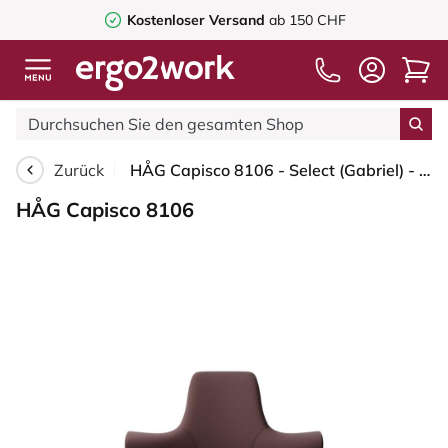
Kostenloser Versand
ab 150 CHF
Zurück
HÅG Capisco 8106 - Select (Gabriel) - Wolle / Polyamid - SC61186 - Chestnut - Blush Rose - 200 mm (Sitzhöhe 46-64cm) - Harte Rollen für weiche Böden
HÅG Capisco 8106