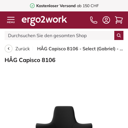
Kostenloser Versand
ab 150 CHF
Zurück
HÅG Capisco 8106 - Select (Gabriel) - Wolle / Polyamid - SC60999 - Black - Blush Rose - 265 mm (Sitzhöhe 53-79cm) - Weiche Rollen für harte Böden
HÅG Capisco 8106