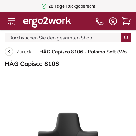
28 Tage
Rückgaberecht
Zurück
HÅG Capisco 8106 - Paloma Soft (Wollsdorf) - Semi-Anilinleder - PL56100 Black - Weiß - 200 mm (Sitzhöhe 46-64cm) - Weiche Rollen für harte Böden
HÅG Capisco 8106