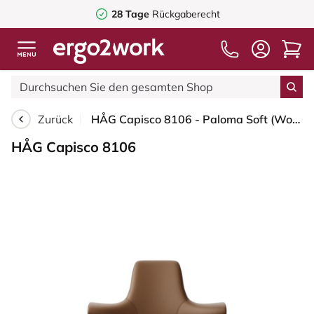
28 Tage
Rückgaberecht
Zurück
HÅG Capisco 8106 - Paloma Soft (Wollsdorf) - Semi-Anilinleder - PL05429 Cognac - Silber - 265 mm (Sitzhöhe 53-79cm) - Weiche Rollen für harte Böden
HÅG Capisco 8106