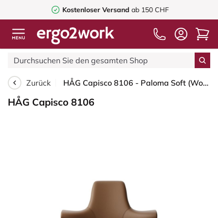
Kostenloser Versand
ab 150 CHF
Zurück
HÅG Capisco 8106 - Paloma Soft (Wollsdorf) - Semi-Anilinleder - PL05429 Cognac - Schwarz - 265 mm (Sitzhöhe 53-79cm) - Harte Rollen für weiche Böden
HÅG Capisco 8106