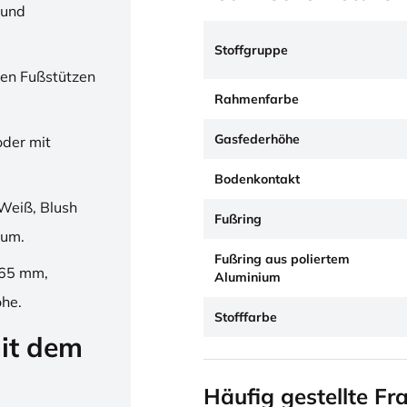
 und
Stoffgruppe
en Fußstützen
Rahmenfarbe
Gasfederhöhe
oder mit
Bodenkontakt
Weiß, Blush
Fußring
ium.
Fußring aus poliertem
265 mm,
Aluminium
öhe.
Stofffarbe
it dem
Häufig gestellte Fr