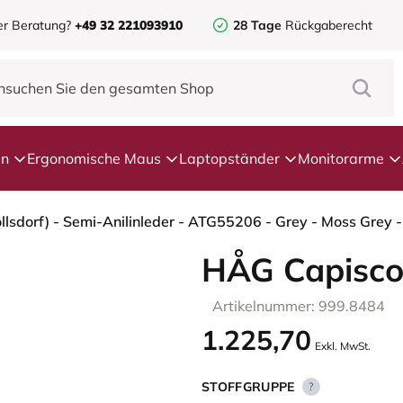
er Beratung?
+49 32 221093910
28 Tage
Rückgaberecht
en
Ergonomische Maus
Laptopständer
Monitorarme
HÅG Capisco
Artikelnummer: 999.8484
1.225,70
Exkl. MwSt.
STOFFGRUPPE
?