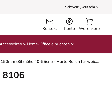
Schweiz (Deutsch)
Kontakt
Konto
Warenkorb
Accessoires
Home-Office einrichten
HÅG Capisco 8106 - Paloma Soft (Wollsdorf) - Semi-Anilinleder - ATG55206 - Grey - Moss Grey - 150mm (Sitzhöhe 40-55cm) - Harte Rollen für weiche Böden
 8106