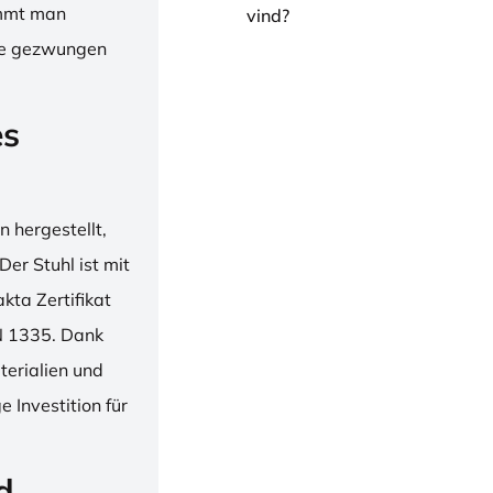
immt man
vind?
hne gezwungen
es
 hergestellt,
er Stuhl ist mit
ta Zertifikat
N 1335. Dank
erialien und
 Investition für
d