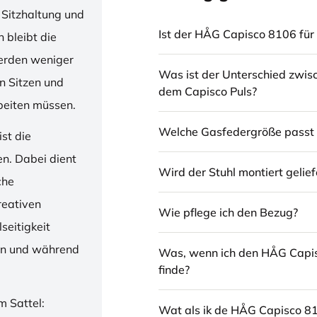
 Sitzhaltung und
Ist der HÅG Capisco 8106 für 
 bleibt die
erden weniger
Was ist der Unterschied zwi
en Sitzen und
dem Capisco Puls?
beiten müssen.
Welche Gasfedergröße passt 
st die
en. Dabei dient
Wird der Stuhl montiert gelief
che
reativen
Wie pflege ich den Bezug?
seitigkeit
ren und während
Was, wenn ich den HÅG Capi
finde?
m Sattel:
Wat als ik de HÅG Capisco 8