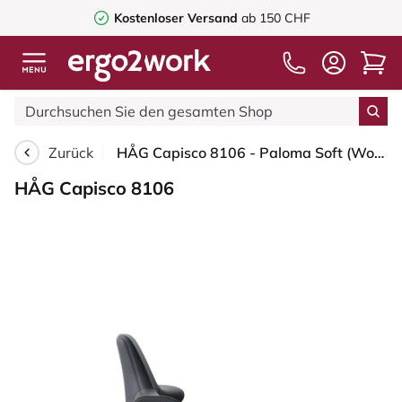
Kostenloser Versand
ab 150 CHF
Zurück
HÅG Capisco 8106 - Paloma Soft (Wollsdorf) - Semi-Anilinleder - ATG55185 - Charcoal - Silber - 200 mm (Sitzhöhe 46-64cm) - Bodengleiter
HÅG Capisco 8106