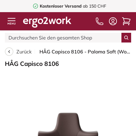
Kostenloser Versand
ab 150 CHF
Zurück
HÅG Capisco 8106 - Paloma Soft (Wollsdorf) - Semi-Anilinleder - ATG55130 - Dark brown - Weiß - 150mm (Sitzhöhe 40-55cm) - Bodengleiter
HÅG Capisco 8106