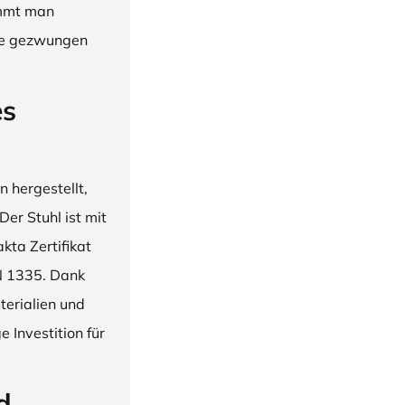
immt man
hne gezwungen
es
 hergestellt,
er Stuhl ist mit
ta Zertifikat
N 1335. Dank
erialien und
 Investition für
d