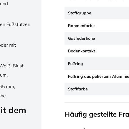
 und
Stoffgruppe
en Fußstützen
Rahmenfarbe
Gasfederhöhe
oder mit
Bodenkontakt
Fußring
Weiß, Blush
ium.
Fußring aus poliertem Alumini
265 mm,
Stofffarbe
öhe.
it dem
Häufig gestellte Fr