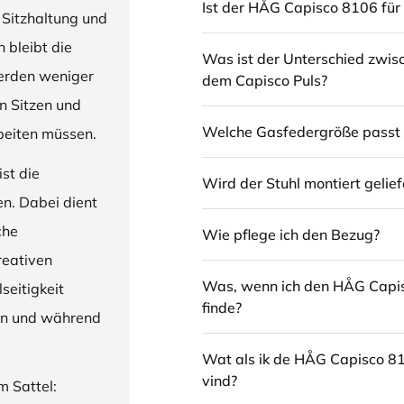
Ist der HÅG Capisco 8106 für 
 Sitzhaltung und
 bleibt die
Was ist der Unterschied zwi
erden weniger
dem Capisco Puls?
en Sitzen und
Welche Gasfedergröße passt 
beiten müssen.
st die
Wird der Stuhl montiert gelief
en. Dabei dient
che
Wie pflege ich den Bezug?
reativen
Was, wenn ich den HÅG Capi
seitigkeit
finde?
ren und während
Wat als ik de HÅG Capisco 8
vind?
m Sattel: