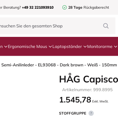
er Beratung?
+49 32 221093910
28 Tage
Rückgaberecht
en
Ergonomische Maus
Laptopständer
Monitorarme
 Semi-Anilinleder - EL93068 - Dark brown - Weiß - 150mm 
HÅG Capisco
Artikelnummer: 999.8995
1.545,78
Exkl. MwSt.
STOFFGRUPPE
?