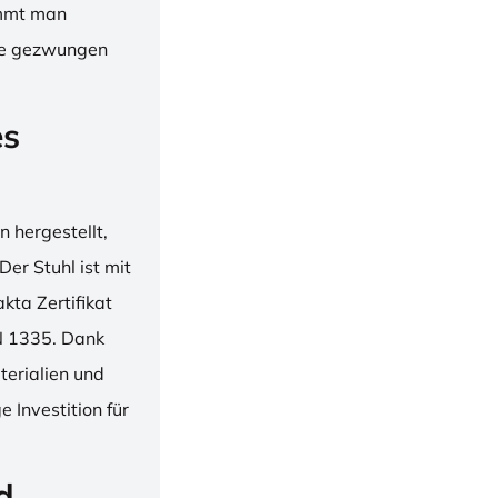
immt man
hne gezwungen
es
 hergestellt,
er Stuhl ist mit
ta Zertifikat
N 1335. Dank
erialien und
 Investition für
d