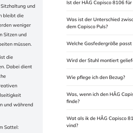
Ist der HÅG Capisco 8106 für 
 Sitzhaltung und
 bleibt die
Was ist der Unterschied zwi
erden weniger
dem Capisco Puls?
en Sitzen und
Welche Gasfedergröße passt 
beiten müssen.
st die
Wird der Stuhl montiert gelief
en. Dabei dient
che
Wie pflege ich den Bezug?
reativen
Was, wenn ich den HÅG Capi
seitigkeit
finde?
ren und während
Wat als ik de HÅG Capisco 8
vind?
m Sattel: