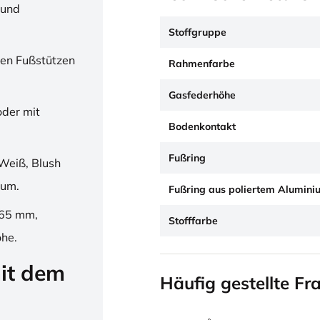
 und
Stoffgruppe
en Fußstützen
Rahmenfarbe
Gasfederhöhe
oder mit
Bodenkontakt
Fußring
Weiß, Blush
ium.
Fußring aus poliertem Alumini
265 mm,
Stofffarbe
öhe.
it dem
Häufig gestellte Fr