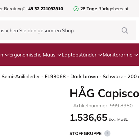
er Beratung?
+49 32 221093910
28 Tage
Rückgaberecht
en
Ergonomische Maus
Laptopständer
Monitorarme
 Semi-Anilinleder - EL93068 - Dark brown - Schwarz - 200
HÅG Capisco
Artikelnummer: 999.8980
1.536,65
Exkl. MwSt.
STOFFGRUPPE
?