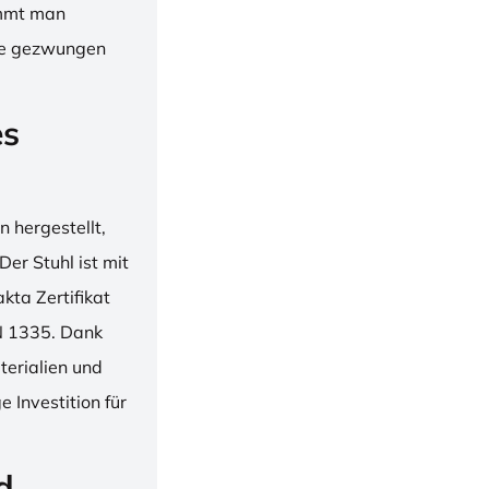
immt man
hne gezwungen
es
 hergestellt,
er Stuhl ist mit
ta Zertifikat
N 1335. Dank
erialien und
 Investition für
d