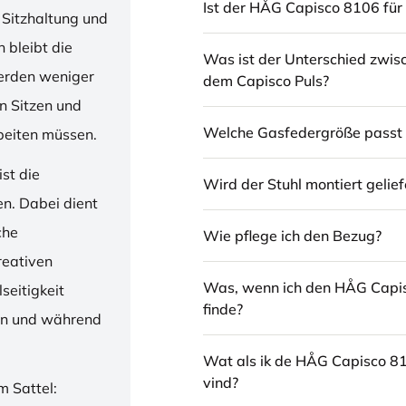
Ist der HÅG Capisco 8106 für 
 Sitzhaltung und
 bleibt die
Was ist der Unterschied zwi
erden weniger
dem Capisco Puls?
en Sitzen und
Welche Gasfedergröße passt 
beiten müssen.
st die
Wird der Stuhl montiert gelief
en. Dabei dient
che
Wie pflege ich den Bezug?
reativen
Was, wenn ich den HÅG Capi
seitigkeit
finde?
ren und während
Wat als ik de HÅG Capisco 8
vind?
m Sattel: