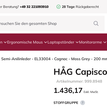
er Beratung?
+49 32 221093910
28 Tage
Rückgaberecht
en
Ergonomische Maus
Laptopständer
Monitorarme
 Semi-Anilinleder - EL33004 - Cognac - Moss Grey - 200 mm
HÅG Capisco
Artikelnummer: 999.8948
1.436,17
Exkl. MwSt.
STOFFGRUPPE
?