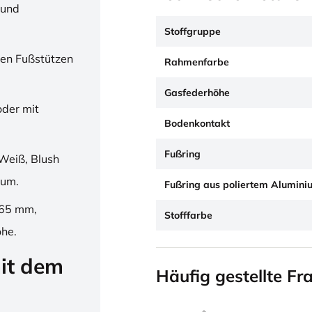
 und
Stoffgruppe
en Fußstützen
Rahmenfarbe
Gasfederhöhe
oder mit
Bodenkontakt
Fußring
Weiß, Blush
ium.
Fußring aus poliertem Alumini
265 mm,
Stofffarbe
öhe.
it dem
Häufig gestellte Fr