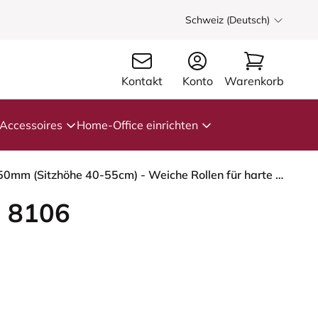
Schweiz (Deutsch)
Kontakt
Konto
Warenkorb
Accessoires
Home-Office einrichten
HÅG Capisco 8106 - Cura Loop (Gabriel) - Recyceltes Polyester - CLP66165 Blue - Moss Grey - 150mm (Sitzhöhe 40-55cm) - Weiche Rollen für harte Böden
 8106