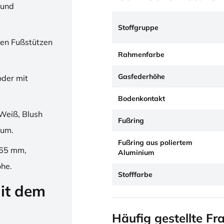
 und
Stoffgruppe
en Fußstützen
Rahmenfarbe
Gasfederhöhe
oder mit
Bodenkontakt
Weiß, Blush
Fußring
ium.
Fußring aus poliertem
265 mm,
Aluminium
öhe.
Stofffarbe
it dem
Häufig gestellte Fr