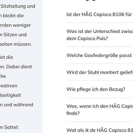
 Sitzhaltung und
Ist der HÅG Capisco 8106 für 
 bleibt die
erden weniger
Was ist der Unterschied zwi
en Sitzen und
dem Capisco Puls?
beiten müssen.
Welche Gasfedergröße passt 
st die
en. Dabei dient
Wird der Stuhl montiert gelief
che
reativen
Wie pflege ich den Bezug?
seitigkeit
ren und während
Was, wenn ich den HÅG Capi
finde?
m Sattel:
Wat als ik de HÅG Capisco 8