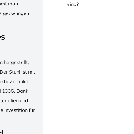
immt man
vind?
hne gezwungen
es
 hergestellt,
er Stuhl ist mit
ta Zertifikat
N 1335. Dank
erialien und
 Investition für
d