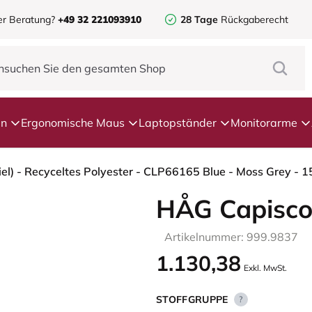
er Beratung?
+49 32 221093910
28 Tage
Rückgaberecht
en
Ergonomische Maus
Laptopständer
Monitorarme
HÅG Capisco
Artikelnummer: 999.9837
1.130,38
Exkl. MwSt.
STOFFGRUPPE
?