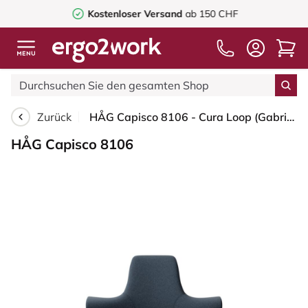
Kostenloser Versand
ab 150 CHF
Zurück
HÅG Capisco 8106 - Cura Loop (Gabriel) - Recyceltes Polyester - CLP66165 Blue - Moss Grey - 150mm (Sitzhöhe 40-55cm) - Bodengleiter
HÅG Capisco 8106