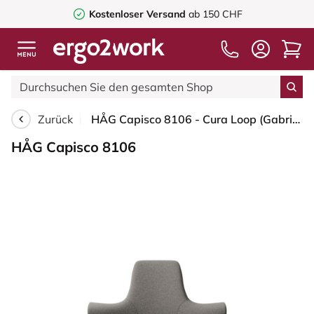
Kostenloser Versand
ab 150 CHF
Zurück
HÅG Capisco 8106 - Cura Loop (Gabriel) - Recyceltes Polyester - CLP61168 Beige-grey - Schwarz - 200 mm (Sitzhöhe 46-64cm) - Bodengleiter
HÅG Capisco 8106