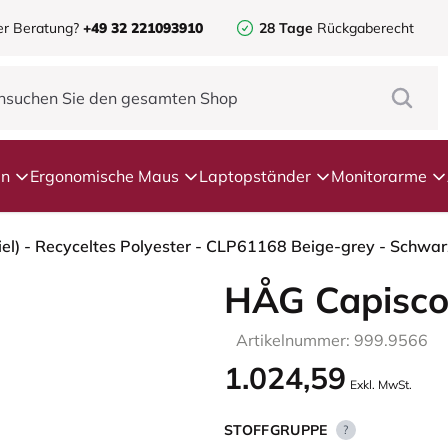
er Beratung?
+49 32 221093910
28 Tage
Rückgaberecht
en
Ergonomische Maus
Laptopständer
Monitorarme
HÅG Capisco
Artikelnummer: 999.9566
1.024,59
Exkl. MwSt.
STOFFGRUPPE
?