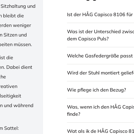
 Sitzhaltung und
Ist der HÅG Capisco 8106 für 
 bleibt die
erden weniger
Was ist der Unterschied zwi
en Sitzen und
dem Capisco Puls?
beiten müssen.
Welche Gasfedergröße passt 
st die
en. Dabei dient
Wird der Stuhl montiert gelief
che
reativen
Wie pflege ich den Bezug?
seitigkeit
ren und während
Was, wenn ich den HÅG Capi
finde?
m Sattel:
Wat als ik de HÅG Capisco 8