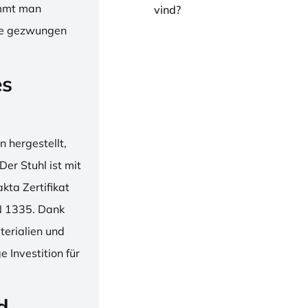
immt man
vind?
hne gezwungen
es
 hergestellt,
er Stuhl ist mit
ta Zertifikat
N 1335. Dank
erialien und
 Investition für
d