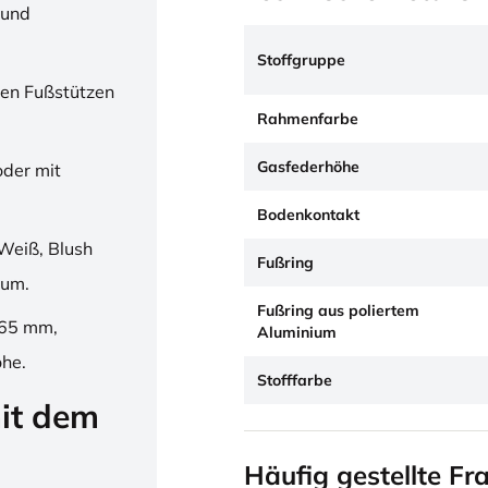
 und
Stoffgruppe
en Fußstützen
Rahmenfarbe
Gasfederhöhe
oder mit
Bodenkontakt
Weiß, Blush
Fußring
ium.
Fußring aus poliertem
265 mm,
Aluminium
öhe.
Stofffarbe
it dem
Häufig gestellte Fr