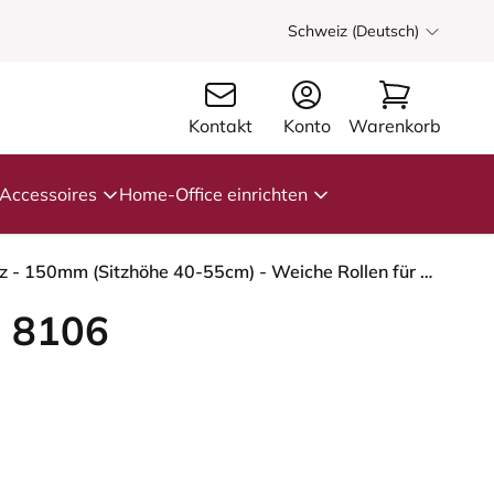
Schweiz (Deutsch)
Kontakt
Konto
Warenkorb
Accessoires
Home-Office einrichten
HÅG Capisco 8106 - Cura Loop (Gabriel) - Recyceltes Polyester - CLP61168 Beige-grey - Schwarz - 150mm (Sitzhöhe 40-55cm) - Weiche Rollen für harte Böden
 8106