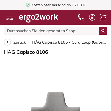
Kostenloser Versand
ab 150 CHF
Zurück
HÅG Capisco 8106 - Cura Loop (Gabriel) - Recyceltes Polyester - CLP60110 Light grey - Weiß - 265 mm (Sitzhöhe 53-79cm) - Weiche Rollen für harte Böden
HÅG Capisco 8106