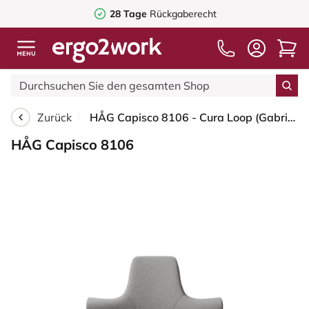
28 Tage
Rückgaberecht
Zurück
HÅG Capisco 8106 - Cura Loop (Gabriel) - Recyceltes Polyester - CLP60110 Light grey - Weiß - 150mm (Sitzhöhe 40-55cm) - Bodengleiter
HÅG Capisco 8106