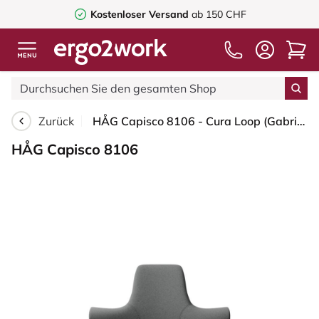
Kostenloser Versand
ab 150 CHF
Zurück
HÅG Capisco 8106 - Cura Loop (Gabriel) - Recyceltes Polyester - CLP60109 - Grey - Blush Rose - 200 mm (Sitzhöhe 46-64cm) - Bodengleiter
HÅG Capisco 8106