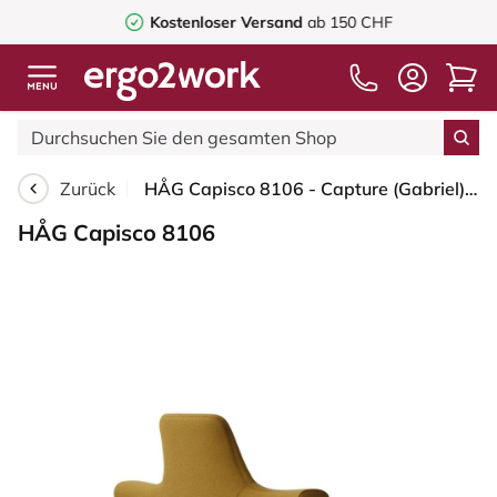
Kostenloser Versand
ab 150 CHF
Zurück
HÅG Capisco 8106 - Capture (Gabriel) - Wolle / Polyamid - CPT6401 - Ochre - Weiß - 150mm (Sitzhöhe 40-55cm) - Weiche Rollen für harte Böden
HÅG Capisco 8106