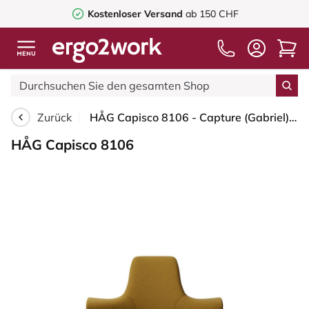
Kostenloser Versand
ab 150 CHF
Zurück
HÅG Capisco 8106 - Capture (Gabriel) - Wolle / Polyamid - CPT6401 - Ochre - Moss Grey - 265 mm (Sitzhöhe 53-79cm) - Weiche Rollen für harte Böden
HÅG Capisco 8106