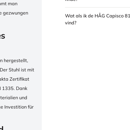
immt man
hne gezwungen
Wat als ik de HÅG Capisco 8
vind?
es
 hergestellt,
er Stuhl ist mit
ta Zertifikat
N 1335. Dank
erialien und
 Investition für
d