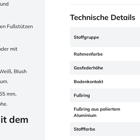
 und
Technische Details
en Fußstützen
Stoffgruppe
oder mit
Rahmenfarbe
Gasfederhöhe
Weiß, Blush
ium.
Bodenkontakt
265 mm,
Fußring
öhe.
Fußring aus poliertem
Aluminium
it dem
Stofffarbe