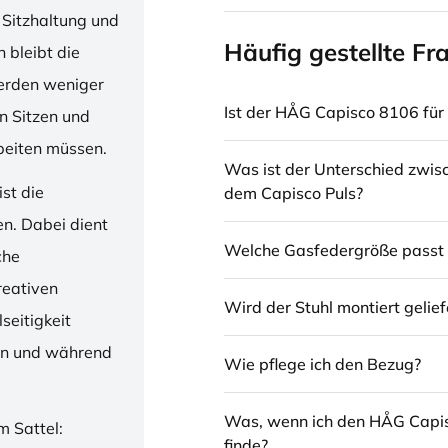
 Sitzhaltung und
Häufig gestellte Fr
 bleibt die
erden weniger
Ist der HÅG Capisco 8106 für 
en Sitzen und
beiten müssen.
Was ist der Unterschied zwi
st die
dem Capisco Puls?
en. Dabei dient
Welche Gasfedergröße passt 
che
reativen
Wird der Stuhl montiert gelief
seitigkeit
ren und während
Wie pflege ich den Bezug?
Was, wenn ich den HÅG Capi
m Sattel:
finde?