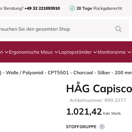
er Beratung?
+49 32 221093910
28 Tage
Rückgaberecht
en
Ergonomische Maus
Laptopständer
Monitorarme
 - Wolle / Polyamid - CPT5501 - Charcoal - Silber - 200 mm
HÅG Capisco
Artikelnummer: 999.3377
1.021,42
Exkl. MwSt.
STOFFGRUPPE
?