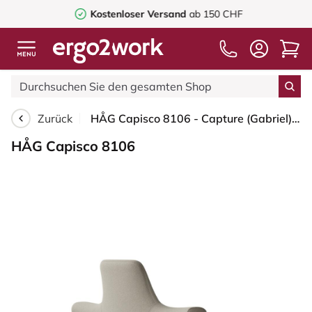
Kostenloser Versand
ab 150 CHF
Zurück
HÅG Capisco 8106 - Capture (Gabriel) - Wolle / Polyamid - CPT5103 - Light beige - Schwarz - 265 mm (Sitzhöhe 53-79cm) - Harte Rollen für weiche Böden
HÅG Capisco 8106