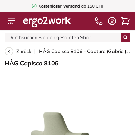
Kostenloser Versand
ab 150 CHF
Zurück
HÅG Capisco 8106 - Capture (Gabriel) - Wolle / Polyamid - CPT5101 - Green-grey - Schwarz - 265 mm (Sitzhöhe 53-79cm) - Bodengleiter
HÅG Capisco 8106