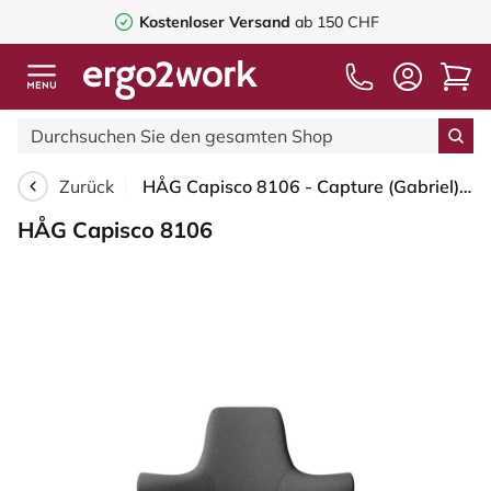
Kostenloser Versand
ab 150 CHF
Zurück
HÅG Capisco 8106 - Capture (Gabriel) - Wolle / Polyamid - CPT4601 - Dark grey - Silber - 150mm (Sitzhöhe 40-55cm) - Bodengleiter
HÅG Capisco 8106