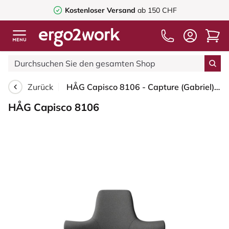
Kostenloser Versand
ab 150 CHF
Zurück
HÅG Capisco 8106 - Capture (Gabriel) - Wolle / Polyamid - CPT4601 - Dark grey - Schwarz - 200 mm (Sitzhöhe 46-64cm) - Bodengleiter
HÅG Capisco 8106