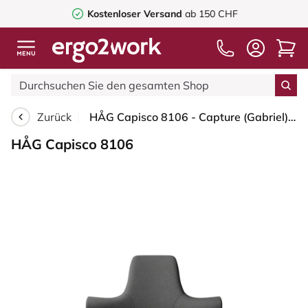
Kostenloser Versand
ab 150 CHF
Zurück
HÅG Capisco 8106 - Capture (Gabriel) - Wolle / Polyamid - CPT4601 - Dark grey - Blush Rose - 265 mm (Sitzhöhe 53-79cm) - Weiche Rollen für harte Böden
HÅG Capisco 8106