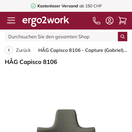
Kostenloser Versand
ab 150 CHF
Zurück
HÅG Capisco 8106 - Capture (Gabriel) - Wolle / Polyamid - CPT4401 - Warm grey - Silber - 265 mm (Sitzhöhe 53-79cm) - Bodengleiter
HÅG Capisco 8106