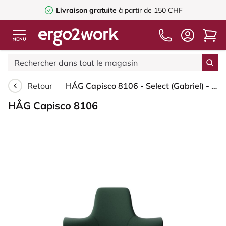
Livraison gratuite
à partir de 150 CHF
Retour
HÅG Capisco 8106 - Select (Gabriel) - Laine / Polyamide - SC68209 - Dark green - Noir - 265 mm (hauteur d’assise 53–79 cm) - Roues souples pour sols durs
HÅG Capisco 8106