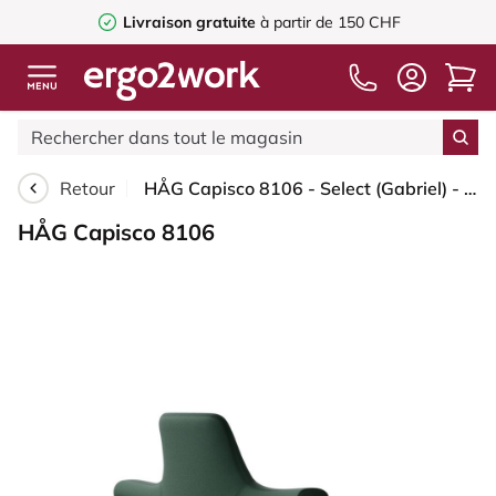
Livraison gratuite
à partir de 150 CHF
Retour
HÅG Capisco 8106 - Select (Gabriel) - Laine / Polyamide - SC68209 - Dark green - Blanc - 265 mm (hauteur d’assise 53–79 cm) - Patins
HÅG Capisco 8106