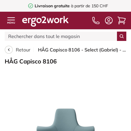
Livraison gratuite
à partir de 150 CHF
Retour
HÅG Capisco 8106 - Select (Gabriel) - Laine / Polyamide - SC67098 - Glacier blue - Moss Grey - 265 mm (hauteur d’assise 53–79 cm) - Roues souples pour sols durs
HÅG Capisco 8106